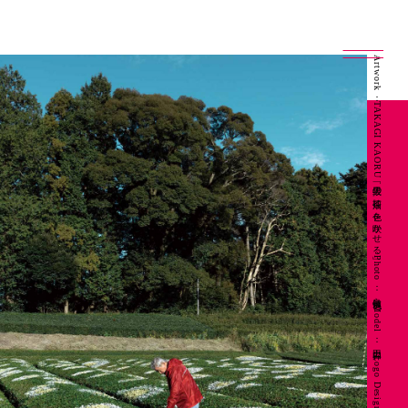
Artwork：TAKAGI KAORU「抜里の茶畑に色を咲かせる」 Photo：良知慎也 Model：山田昇 Logo Design：坂本陽一